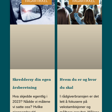
FAGARTIKKEL
FAGARTIKKEL
Skreddersy din egen
Hvem du er og hvor
årsberetning
du skal
Hva skjedde egentlig i
I rådgiverbransjen er det
2023? Nådde vi målene
lett å fokusere på
vi satte oss? Hvilke
vekstambisjoner og
gjennombrudd
målbare resultat. Målene