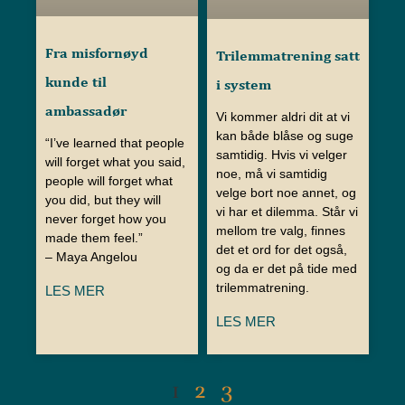
Fra misfornøyd
Trilemmatrening satt
kunde til
i system
ambassadør
Vi kommer aldri dit at vi
kan både blåse og suge
“I’ve learned that people
samtidig. Hvis vi velger
will forget what you said,
noe, må vi samtidig
people will forget what
velge bort noe annet, og
you did, but they will
vi har et dilemma. Står vi
never forget how you
mellom tre valg, finnes
made them feel.”
det et ord for det også,
– Maya Angelou
og da er det på tide med
trilemmatrening.
LES MER
LES MER
1
2
3