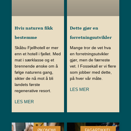
Hvis naturen fikk
Dette gjør en
bestemme
forretningsutvikler
Skåbu Fjellhotell er mer
Mange tror de vet hva
enn et hotell i fjellet. Med
en forretningsutvikler
mat i særklasse og et
gjør, men de færreste
brennende ønske om å
vet. I Fossekall er vi flere
følge naturens gang,
som jobber med dette,
sikter de nå mot å bli
på hver vår måte.
landets første
LES MER
regenerative resort.
LES MER
ØKONOMI
FAGARTIKKEL