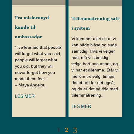
Fra misfornøyd
Trilemmatrening satt
kunde til
i system
ambassadør
Vi kommer aldri dit at vi
kan både blåse og suge
“I’ve learned that people
samtidig. Hvis vi velger
will forget what you said,
noe, må vi samtidig
people will forget what
velge bort noe annet, og
you did, but they will
vi har et dilemma. Står vi
never forget how you
mellom tre valg, finnes
made them feel.”
det et ord for det også,
– Maya Angelou
og da er det på tide med
trilemmatrening.
LES MER
LES MER
1
2
3