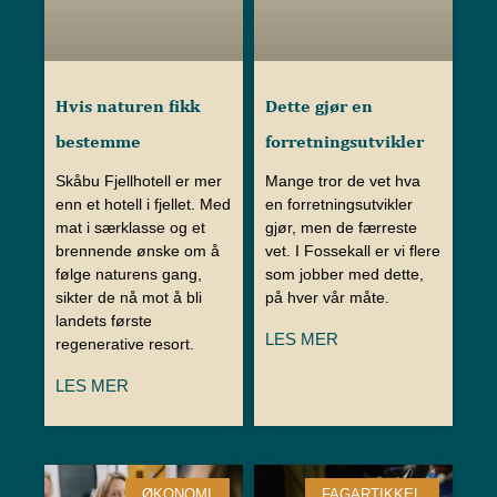
Hvis naturen fikk
Dette gjør en
bestemme
forretningsutvikler
Skåbu Fjellhotell er mer
Mange tror de vet hva
enn et hotell i fjellet. Med
en forretningsutvikler
mat i særklasse og et
gjør, men de færreste
brennende ønske om å
vet. I Fossekall er vi flere
følge naturens gang,
som jobber med dette,
sikter de nå mot å bli
på hver vår måte.
landets første
LES MER
regenerative resort.
LES MER
ØKONOMI
FAGARTIKKEL